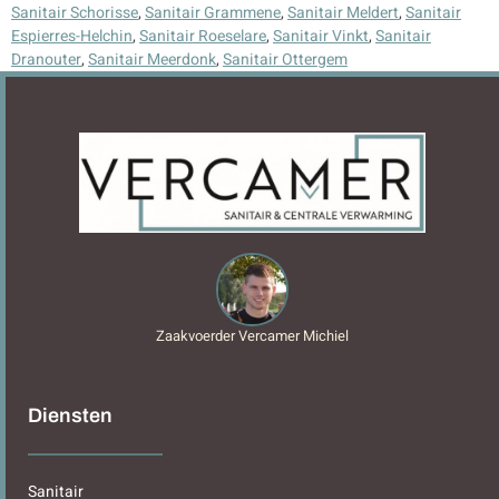
Sanitair Schorisse
,
Sanitair Grammene
,
Sanitair Meldert
,
Sanitair
Espierres-Helchin
,
Sanitair Roeselare
,
Sanitair Vinkt
,
Sanitair
Dranouter
,
Sanitair Meerdonk
,
Sanitair Ottergem
Zaakvoerder Vercamer Michiel
Diensten
Sanitair