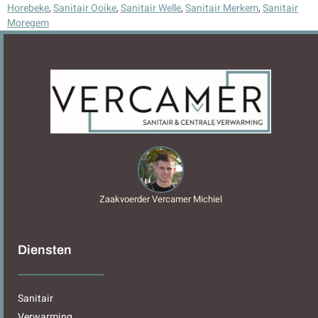
Horebeke
,
Sanitair Ooike
,
Sanitair Welle
,
Sanitair Merkem
,
Sanitair
Moregem
Zaakvoerder Vercamer Michiel
Diensten
Sanitair
Verwarming