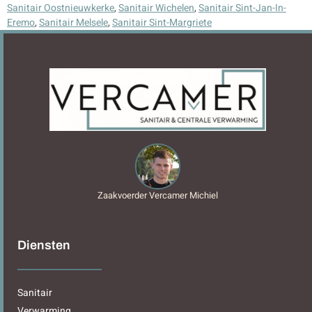
Sanitair Oostnieuwkerke
,
Sanitair Wichelen
,
Sanitair Sint-Jan-In-
Eremo
,
Sanitair Melsele
,
Sanitair Sint-Margriete
Zaakvoerder Vercamer Michiel
Diensten
Sanitair
Verwarming