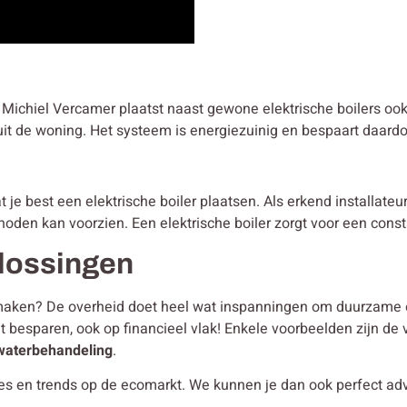
e? Michiel Vercamer plaatst naast gewone elektrische boilers o
it de woning. Het systeem is energiezuinig en bespaart daardoo
e best een elektrische boiler plaatsen. Als erkend installateur 
noden kan voorzien. Een elektrische boiler zorgt voor een cons
lossingen
er maken? De overheid doet heel wat inspanningen om duurzame 
at besparen, ook op financieel vlak! Enkele voorbeelden zijn de 
waterbehandeling
.
ies en trends op de ecomarkt. We kunnen je dan ook perfect ad