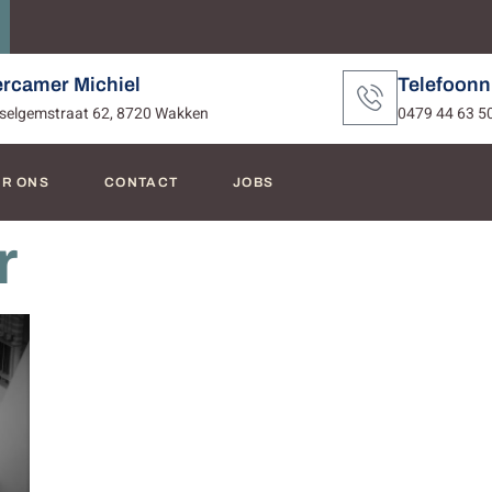
ercamer Michiel
Telefoon
selgemstraat 62, 8720 Wakken
0479 44 63 5
R ONS
CONTACT
JOBS
r