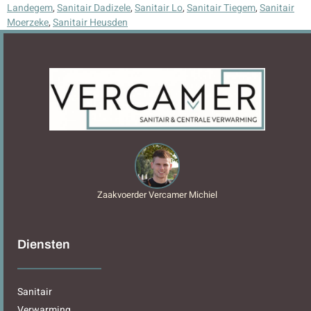
Landegem
,
Sanitair Dadizele
,
Sanitair Lo
,
Sanitair Tiegem
,
Sanitair
Moerzeke
,
Sanitair Heusden
Zaakvoerder Vercamer Michiel
Diensten
Sanitair
Verwarming